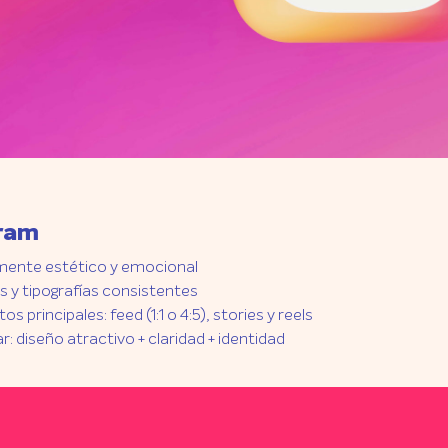
ram
mente estético y emocional
s y tipografías consistentes
s principales: feed (1:1 o 4:5), stories y reels
ar: diseño atractivo + claridad + identidad