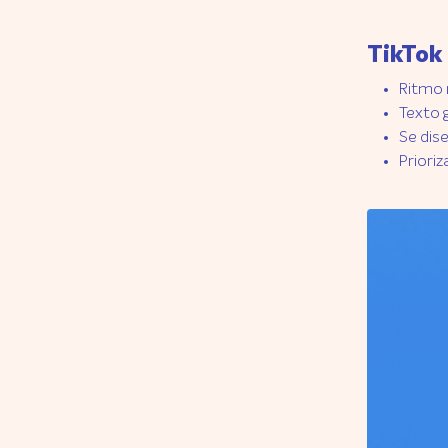
TikTok
Ritmo 
Texto g
Se dis
Prioriz