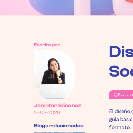
Escrito por
Di
So
sell
Publicid
Jennifer Sánchez
El diseño 
16-02-2026
guía bási
Blogs relacionados
formato.