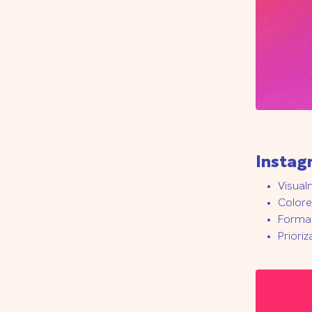
Instag
Visual
Colore
Formato
Prioriz