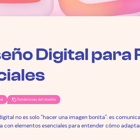
seño Digital para
ciales
sell
ad
Tendencias del diseño
digital no es solo “hacer una imagen bonita”: es comunica
ca con elementos esenciales para entender cómo adaptar