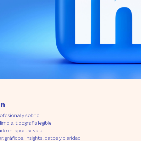
In
ofesional y sobrio
limpia, tipografía legible
do en aportar valor
ar: gráficos, insights, datos y claridad