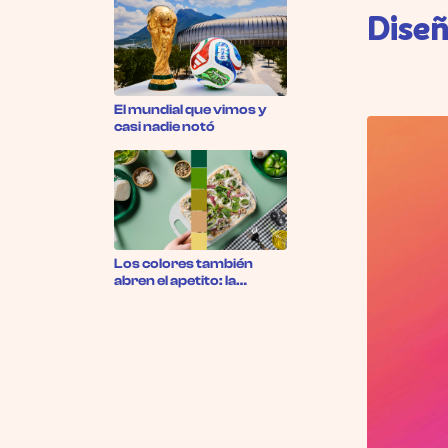
Diseñ
El mundial que vimos y
casi nadie notó
Los colores también
abren el apetito: la
psicología del color en los
restaurantes