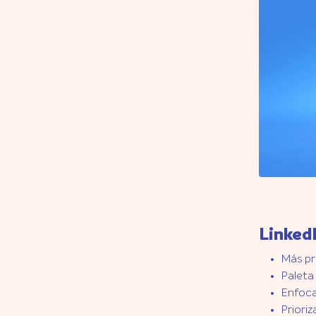
Linked
Más pr
Paleta 
Enfoca
Prioriz