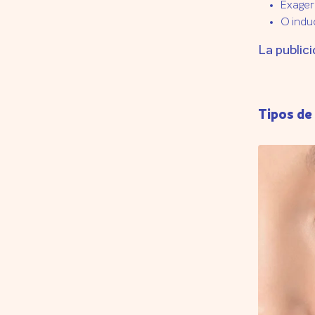
Exager
O indu
La publici
Tipos de