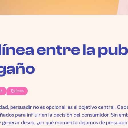
línea entre la pub
gaño
sell
ad
Ética
dad, persuadir no es opcional: es el objetivo central. C
ñados para influir en la decisión del consumidor. Sin e
y generar deseo, ¿en qué momento dejamos de persuadi