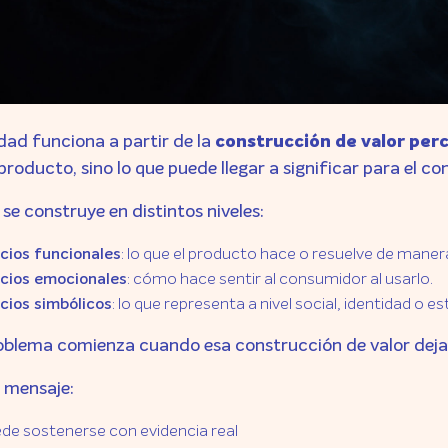
dad funciona a partir de la
construcción de valor perc
producto, sino lo que puede llegar a significar para el c
 se construye en distintos niveles:
: lo que el producto hace o resuelve de manera
cios funcionales
: cómo hace sentir al consumidor al usarlo.
cios emocionales
: lo que representa a nivel social, identidad o e
cios simbólicos
roblema comienza cuando esa construcción de valor deja 
 mensaje:
de sostenerse con evidencia real