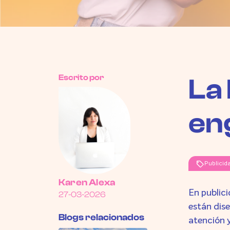
Escrito por
La 
en
sell
Publicid
Karen Alexa
En publici
27-03-2026
están dise
Blogs relacionados
atención 