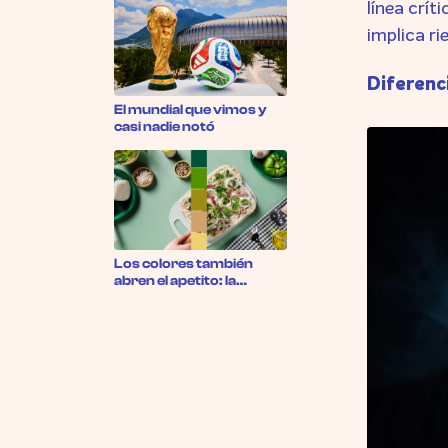
línea crít
implica ri
Diferenc
El mundial que vimos y
casi nadie notó
Los colores también
abren el apetito: la
psicología del color en los
restaurantes