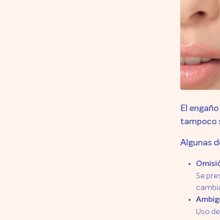
El engaño 
tampoco s
Algunas d
Omisió
Se pre
cambia
Ambig
Uso de