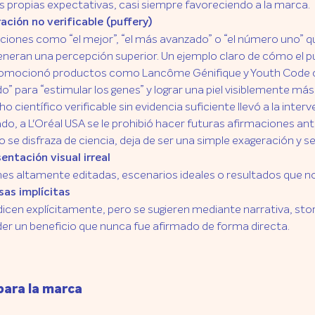
s propias expectativas, casi siempre favoreciendo a la marca.
ación no verificable (puffery)
ciones como “el mejor”, “el más avanzado” o “el número uno”
eneran una percepción superior. Un ejemplo claro de cómo el puf
omocionó productos como Lancôme Génifique y Youth Code c
o” para “estimular los genes” y lograr una piel visiblemente más
ho científico verificable sin evidencia suficiente llevó a la in
do, a L'Oréal USA se le prohibió hacer futuras afirmaciones anti
 se disfraza de ciencia, deja de ser una simple exageración y s
entación visual irreal
es altamente editadas, escenarios ideales o resultados que no
as implícitas
dicen explícitamente, pero se sugieren mediante narrativa, sto
er un beneficio que nunca fue afirmado de forma directa.
para la marca