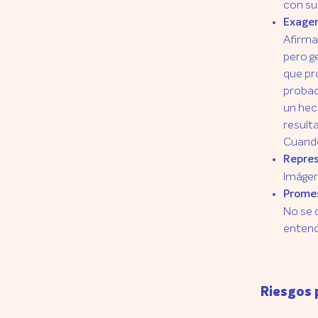
con su
Exager
Afirma
pero g
que pr
probad
un hec
resulta
Cuando
Repres
Imágen
Promes
No se 
entend
Riesgos 